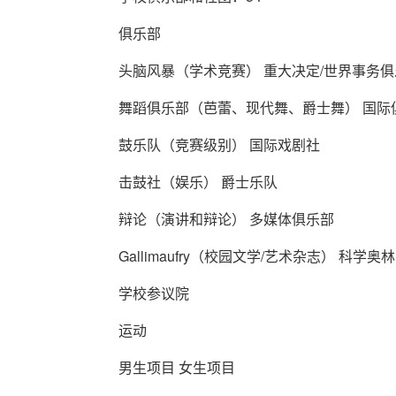
俱乐部
头脑风暴（学术竞赛） 重大决定/世界事务俱
舞蹈俱乐部（芭蕾、现代舞、爵士舞） 国际
鼓乐队（竞赛级别） 国际戏剧社
击鼓社（娱乐） 爵士乐队
辩论（演讲和辩论） 多媒体俱乐部
Gallimaufry（校园文学/艺术杂志） 科学奥
学校参议院
运动
男生项目 女生项目