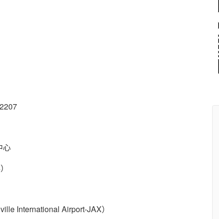
32207
中心
4）
rnational Airport-JAX）