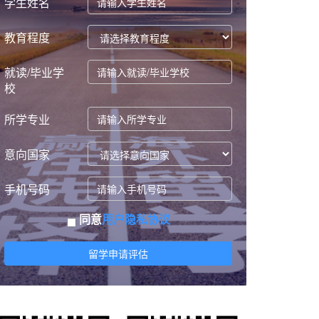
学生姓名
教育程度
就读/毕业学
校
所学专业
意向国家
手机号码
同意
用户隐私协议
留学申请评估