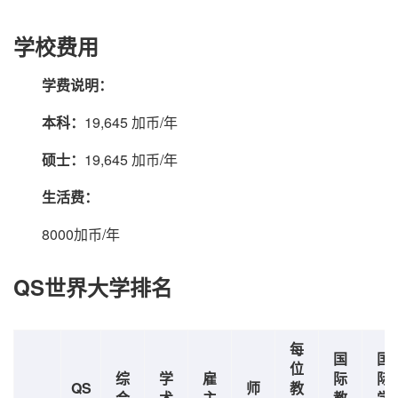
学校费用
学费说明：
本科：
19,645 加币/年
硕士：
19,645 加币/年
生活费：
8000加币/年
QS世界大学排名
每
国
国
位
综
学
雇
际
际
QS
师
教
合
术
主
教
学