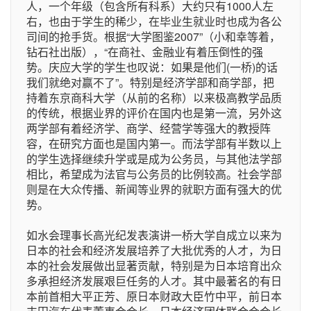
人，一个年级（包含所有科系）大约只有1000人左
右，也由于学生的稀少，在毕业生就业时也成为各公
司间的抢手货。根据“大学图鉴2007”（小和幸等着，
钻石社出版），“在商社、金融业有着压倒性的强
势。庆应大学的学生也叹说：如果是他们(一桥)的话
我们就绝对赢不了”。特别是经济学部和商学部，把
持着东京商科大学（从前的名称）以来极高教学品质
的传统，根据业界的评价在国内也是第一流，另外这
两学部有着经济学、商学、经营学等强大的教授阵
容，在研究方面也是国内第一。而法学部有半数以上
的学生选择继续升学或是成为公务员，与其他法学部
相比，希望成为法官与公务员的比例较高。社会学部
则是在大众传播、新闻等业界的就职方面有强大的优
势。
如水会理事长高光纪发表演讲一桥大学自成立以来为
日本的社会和经济发展培养了大批优秀的人才，为日
本的社会发展做出显著贡献，特别是为日本培育出众
多承担经济发展艰巨任务的人才。其中最著名的有日
本前首相大平正芳、原日本财政大臣竹中平，前日本