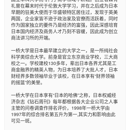
礼曾在幕末时代于伦敦大学学习，并在之后成为日本
早期的驻美大使而于华盛顿特区居住过，发现于英美
两国，企业家皆不逊于政治家及官僚而活跃着，同时
作为国家独立的要件乃是经济的富强，因此深感培育
日本国内经济及商务人才乃刻不容缓，因此成为创立
商法讲习所的开端。
一桥大学是日本最早建立的大学之一，是一所纯社会
科学类综合大学。前身是官立东京商业学校，三大商
校之一。学校建校130多年，辈出日本各界尤其是工
商金融界的精英人物，为日本培养了大批人才，日本
财经界多数领袖毕业于该校，在日本享有“财界领袖
的摇篮”的美誉。
一桥大学在日本享有“日本的哈佛”之称，日本权威经
济杂志《钻石周刊》每年都根据各大企业公司之人事
主管的问卷调查作排名评价，1998年一桥大学由
1997年的综合排名第五升为第一,其实力和影响由此
可见一斑。