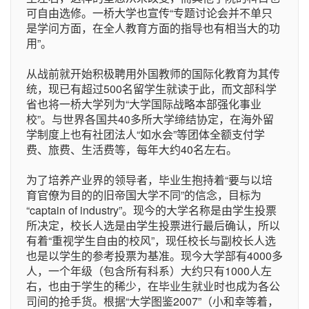
可自由选修。一桥大学也宣传“专题讨论会并不单只
是学问方面，在全人教育方面的指导也有相当大的功
用”。
从战前就开始积极聘用外国教师的国际化教育为其传
统，现已有超过500名留学生就读于此，而文部科学
省也将一桥大学列为“大学国际战略本部强化事业
校”。与世界各国共40多所大学缔结协定，在海外留
学制度上也有社团法人“如水会”等团体全额支付学
费、旅费、生活费等，每年大约40名左右。
为了培养产业界的领导者，毕业生抱持着“要与以培
育官僚为目的的旧帝国大学不同”的信念，目标为
“captain of industry”。现今的大学名称是由学生投票
所决定，校长人选是由学生投票进行最后确认，所以
有着“重视学生自由的校风”，现任校长与副校长人选
也是以学生的参考投票为基准。现今大学部有4000多
人，一个年级（包含所有科系）大约只有1000人左
右，也由于学生的稀少，在毕业生就业时也成为各公
司间的抢手货。根据“大学图鉴2007”（小和幸等着，