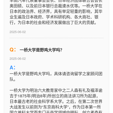
丰田汽车代表董事会会长、日本经济团体联合会会长
奥田硕、以及前日本银行总裁速水优等。一桥大学在
日本的政治界、经济界，具有举足轻重的影响，其毕
业生遍及日本政府、学术科研机构、各大商社、银
行，为日本的社会和经济发展做出了巨大的贡献。
2025-06-02
Q：
一桥大学是野鸡大学吗？
2025-06-02
A：
一桥大学是野鸡大学吗，具体请咨询留学之家顾问团
队。
一桥大学为明治六大教育家中之二人森有礼及福泽谕
吉于1875年(明治8年)所创立的商法讲习所为起源，
日本最古老的社会科学系大学。之后，在第二次世界
大战发生以前则为“东京商科大学”，作为日本第一所
国立单科大学而专门于商学领域中耕耘。创立者森有