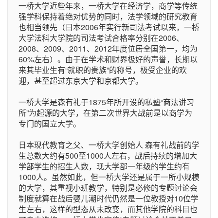
一桥大学近些年来，一桥大学在经济学，商学等传统
强学科保持着绝对优势的同时，法学领域的研究教育
也相当领先（日本2006年实行新司法考试以来，一桥
大学法科大学院的司法考试合格率分别在2006、
2008、2009、2011、2012年度位居全国第一，均为
60%左右）。由于在学术和财界极好的声誉，长期以
来其毕业生有“就职的贵族”的称号，极受企业的欢
迎，甚至超过东京大学和京都大学。
一桥大学是森有礼于1875年所开设的私塾“商法讲习
所”为起源的大学，在第二次世界大战前是以商学为
专门的国立大学。
日本现代教育之父、一桥大学创始人 森有礼战前的学
生总数大约有500至1000人左右，战后持续的增加大
学部学生的招生人数，现大学部一年级的学生约有
1000人。虽然如此，但一桥大学还是属于一所小规模
的大学，其重视小班教学，特别是必修的专题讨论会
制度就算在战后婴儿潮时代仍然是一位教授对10位学
生左右，这样的型态从未改变，而其他学院的科目也