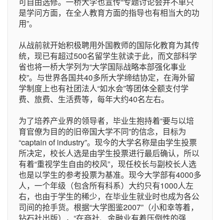
可自由选修。一桥大学也宣传“专题讨论会并不单只
是学问方面，在全人教育方面的指导也有相当大的功
用”。
从战前就开始积极聘用外国教师的国际化教育为其传
统，现已有超过500名留学生就读于此，而文部科学
省也将一桥大学列为“大学国际战略本部强化事业
校”。与世界各国共40多所大学缔结协定，在海外留
学制度上也有社团法人“如水会”等团体全额支付学
费、旅费、生活费等，每年大约40名左右。
为了培养产业界的领导者，毕业生抱持着“要与以培
育官僚为目的的旧帝国大学不同”的信念，目标为
“captain of industry”。现今的大学名称是由学生投票
所决定，校长人选是由学生投票进行最后确认，所以
有着“重视学生自由的校风”，现任校长与副校长人选
也是以学生的参考投票为基准。现今大学部有4000多
人，一个年级（包含所有科系）大约只有1000人左
右，也由于学生的稀少，在毕业生就业时也成为各公
司间的抢手货。根据“大学图鉴2007”（小和幸等着，
钻石社出版），“在商社、金融业有着压倒性的强