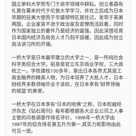
国立单科大学而专门于商学领域中耕耘。创立者森有
礼曾在幕末时代于伦敦大学学习，并在之后成为日本
早期的驻美大使而于华盛顿特区居住过，发现于英美
两国，企业家皆不逊于政治家及官僚而活跃着，同时
作为国家独立的要件乃是经济的富强，因此深感培育
日本国内经济及商务人才乃刻不容缓，因此成为创立
商法讲习所的开端。
一桥大学是日本最早建立的大学之一，是一所纯社会
科学类综合大学。前身是官立东京商业学校，三大商
校之一。学校建校130多年，辈出日本各界尤其是工
商金融界的精英人物，为日本培养了大批人才，日本
财经界多数领袖毕业于该校，在日本享有“财界领袖
的摇篮”的美誉。
一桥大学在日本享有“日本的哈佛”之称，日本权威经
济杂志《钻石周刊》每年都根据各大企业公司之人事
主管的问卷调查作排名评价，1998年一桥大学由
1997年的综合排名第五升为第一,其实力和影响由此
可见一斑。