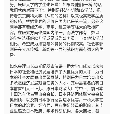
势。庆应大学的学生也叹说：如果是他们(一桥)的话
我们就绝对赢不了”。特别是经济学部和商学部，把
持着东京商科大学（从前的名称）以来极高教学品质
的传统，根据业界的评价在国内也是第一流，另外这
两学部有着经济学、商学、经营学等强大的教授阵
容，在研究方面也是国内第一。而法学部有半数以上
的学生选择继续升学或是成为公务员，与其他法学部
相比，希望成为法官与公务员的比例较高。社会学部
则是在大众传播、新闻等业界的就职方面有强大的优
势。
如水会理事长高光纪发表演讲一桥大学自成立以来为
日本的社会和经济发展培养了大批优秀的人才，为日
本的社会发展做出显著贡献，特别是为日本培育出众
多承担经济发展艰巨任务的人才。其中最著名的有日
本前首相大平正芳、原日本财政大臣竹中平，前日本
丰田汽车代表董事会会长、日本经济团体联合会会长
奥田硕、以及前日本银行总裁速水优等。一桥大学在
日本的政治界、经济界，具有举足轻重的影响，其毕
业生遍及日本政府、学术科研机构、各大商社、银