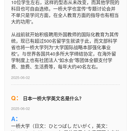
10位学生左右，这样的型态从未改变，而其他学院的
科目也可自由选修。一桥大学也宣传“专题讨论会并
不单只是学问方面，在全人教育方面的指导也有相当
大的功用”。
从战前就开始积极聘用外国教师的国际化教育为其传
统，现已有超过500名留学生就读于此，而文部科学
省也将一桥大学列为“大学国际战略本部强化事业
校”。与世界各国共40多所大学缔结协定，在海外留
学制度上也有社团法人“如水会”等团体全额支付学
费、旅费、生活费等，每年大约40名左右。
2025-06-02
Q：
日本一桥大学英文名是什么？
2025-06-02
A：
一桥大学（日文：ひとつばし だいがく，英文：