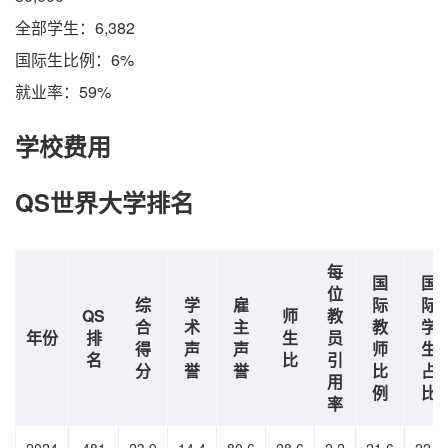
全部学生：6,382
国际生比例：6%
就业率：59%
学校费用
QS世界大学排名
每
国
国
位
综
学
雇
际
际
QS
师
教
合
术
主
教
学
年份
排
生
员
得
声
声
师
生
名
比
引
分
誉
誉
比
占
用
例
比
率