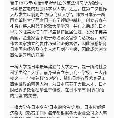
吉于1875年(明治8年)所创立的商法讲习所为起源，
日本最古老的社会科学系大学。之后，在第二次世界
大战发生以前则为“东京商科大学”，作为日本第一所
国立单科大学而专门于商学领域中耕耘。创立者森有
礼曾在幕末时代于伦敦大学学习，并在之后成为日本
早期的驻美大使而于华盛顿特区居住过，发现于英美
两国，企业家皆不逊于政治家及官僚而活跃着，同时
作为国家独立的要件乃是经济的富强，因此深感培育
日本国内经济及商务人才乃刻不容缓，因此成为创立
商法讲习所的开端。
一桥大学是日本最早建立的大学之一，是一所纯社会
科学类综合大学。前身是官立东京商业学校，三大商
校之一。学校建校130多年，辈出日本各界尤其是工
商金融界的精英人物，为日本培养了大批人才，日本
财经界多数领袖毕业于该校，在日本享有“财界领袖
的摇篮”的美誉。
一桥大学在日本享有“日本的哈佛”之称，日本权威经
济杂志《钻石周刊》每年都根据各大企业公司之人事