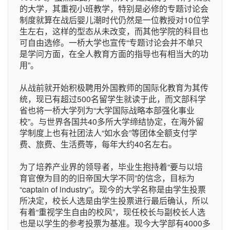
的大学，其重视小班教学，特别是必修的专题讨论会
制度就算在战后婴儿潮时代仍然是一位教授对10位学
生左右，这样的型态从未改变，而其他学院的科目也
可自由选修。一桥大学也宣传“专题讨论会并不单只
是学问方面，在全人教育方面的指导也有相当大的功
用”。
从战前就开始积极聘用外国教师的国际化教育为其传
统，现已有超过500名留学生就读于此，而文部科学
省也将一桥大学列为“大学国际战略本部强化事业
校”。与世界各国共40多所大学缔结协定，在海外留
学制度上也有社团法人“如水会”等团体全额支付学
费、旅费、生活费等，每年大约40名左右。
为了培养产业界的领导者，毕业生抱持着“要与以培
育官僚为目的的旧帝国大学不同”的信念，目标为
“captain of industry”。现今的大学名称是由学生投票
所决定，校长人选是由学生投票进行最后确认，所以
有着“重视学生自由的校风”，现任校长与副校长人选
也是以学生的参考投票为基准。现今大学部有4000多