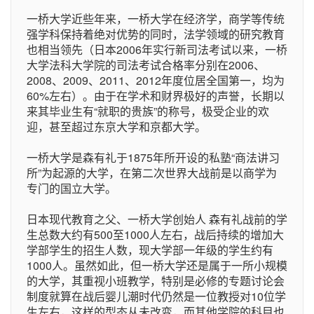
一桥大学近些年来，一桥大学在经济学，商学等传统
强学科保持着绝对优势的同时，法学领域的研究教育
也相当领先（日本2006年实行新司法考试以来，一桥
大学法科大学院的司法考试合格率分别在2006、
2008、2009、2011、2012年度位居全国第一，均为
60%左右）。由于在学术和财界极好的声誉，长期以
来其毕业生有“就职的贵族”的称号，极受企业的欢
迎，甚至超过东京大学和京都大学。
一桥大学是森有礼于1875年所开设的私塾“商法讲习
所”为起源的大学，在第二次世界大战前是以商学为
专门的国立大学。
日本现代教育之父、一桥大学创始人 森有礼战前的学
生总数大约有500至1000人左右，战后持续的增加大
学部学生的招生人数，现大学部一年级的学生约有
1000人。虽然如此，但一桥大学还是属于一所小规模
的大学，其重视小班教学，特别是必修的专题讨论会
制度就算在战后婴儿潮时代仍然是一位教授对10位学
生左右，这样的型态从未改变，而其他学院的科目也