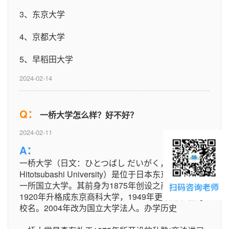
3、东京大学
4、京都大学
5、早稻田大学
2024-02-14
Q：
一桥大学怎么样？好不好？
2024-02-11
A：
一桥大学（日文：ひとつばし だいがく，英文：
Hitotsubashi University）是位于日本东京都国立市的
一所国立大学。其前身为1875年创设之商法讲习所，
1920年升格成东京商科大学，1949年更改为现在的
校名。2004年改为国立大学法人。办学历史