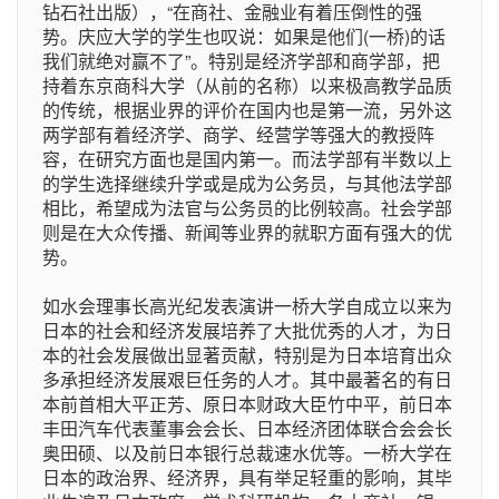
钻石社出版），“在商社、金融业有着压倒性的强
势。庆应大学的学生也叹说：如果是他们(一桥)的话
我们就绝对赢不了”。特别是经济学部和商学部，把
持着东京商科大学（从前的名称）以来极高教学品质
的传统，根据业界的评价在国内也是第一流，另外这
两学部有着经济学、商学、经营学等强大的教授阵
容，在研究方面也是国内第一。而法学部有半数以上
的学生选择继续升学或是成为公务员，与其他法学部
相比，希望成为法官与公务员的比例较高。社会学部
则是在大众传播、新闻等业界的就职方面有强大的优
势。
如水会理事长高光纪发表演讲一桥大学自成立以来为
日本的社会和经济发展培养了大批优秀的人才，为日
本的社会发展做出显著贡献，特别是为日本培育出众
多承担经济发展艰巨任务的人才。其中最著名的有日
本前首相大平正芳、原日本财政大臣竹中平，前日本
丰田汽车代表董事会会长、日本经济团体联合会会长
奥田硕、以及前日本银行总裁速水优等。一桥大学在
日本的政治界、经济界，具有举足轻重的影响，其毕