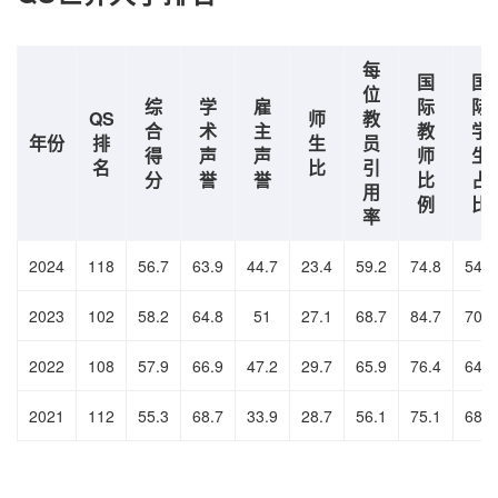
每
国
国
位
综
学
雇
际
际
QS
师
教
合
术
主
教
学
年份
排
生
员
得
声
声
师
生
名
比
引
分
誉
誉
比
占
用
例
比
率
2024
118
56.7
63.9
44.7
23.4
59.2
74.8
54.9
2023
102
58.2
64.8
51
27.1
68.7
84.7
70.2
2022
108
57.9
66.9
47.2
29.7
65.9
76.4
64.8
2021
112
55.3
68.7
33.9
28.7
56.1
75.1
68.4