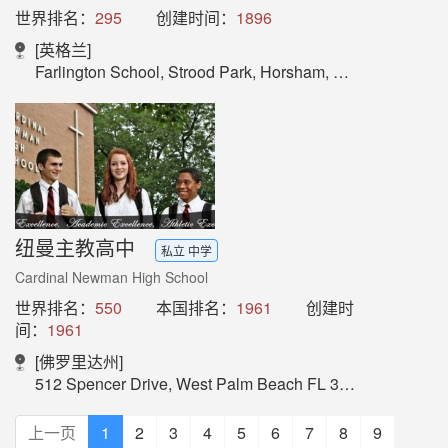
世界排名：
295
创建时间：
1896
[英格兰]
Farlington School, Strood Park, Horsham, West Sussex, RH12 3PN, England
纽曼主教高中
私立 中学
Cardinal Newman High School
世界排名：
550
本国排名：
1961
创建时
间：
1961
[佛罗里达州]
512 Spencer Drive, West Palm Beach FL 33408
上一页
1
2
3
4
5
6
7
8
9