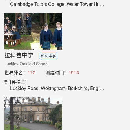
Cambridge Tutors College,,Water Tower Hill, Croydon, London England, UK, CR0 5SX
拉科蕾中学
私立 中学
Luckley-Oakfield School
世界排名：
172
创建时间：
1918
[英格兰]
Luckley Road, Wokingham, Berkshire, England