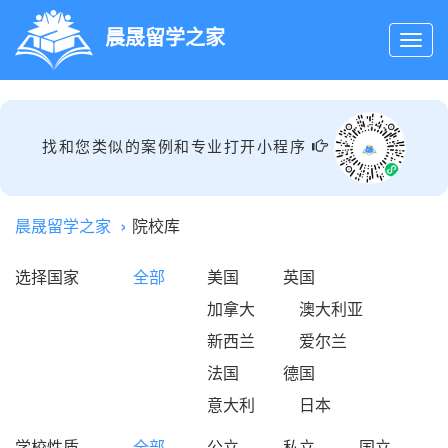
晨晟留学之家
找和您类似的案例和专业打开小程序
晨晟留学之家
院校库
选择国家
全部
美国
英国
加拿大
澳大利亚
新西兰
爱尔兰
法国
德国
意大利
日本
学校性质
全部
公立
私立
国立