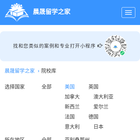
晨晟留学之家
找和您类似的案例和专业打开小程序
晨晟留学之家
院校库
选择国家
全部
美国
英国
加拿大
澳大利亚
新西兰
爱尔兰
法国
德国
意大利
日本
所在地区
全部
亚利桑那州