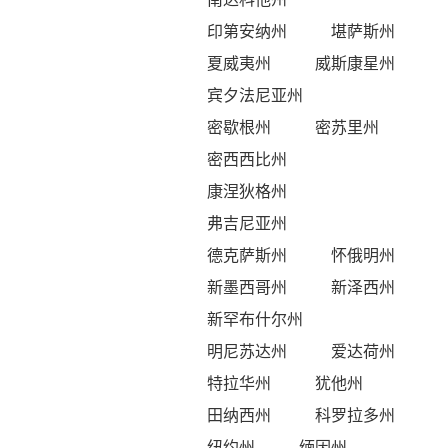
印第安纳州
堪萨斯州
夏威夷州
威斯康星州
宾夕法尼亚州
密歇根州
密苏里州
密西西比州
康涅狄格州
弗吉尼亚州
德克萨斯州
怀俄明州
新墨西哥州
新泽西州
新罕布什尔州
明尼苏达州
爱达荷州
特拉华州
犹他州
田纳西州
科罗拉多州
纽约州
缅因州