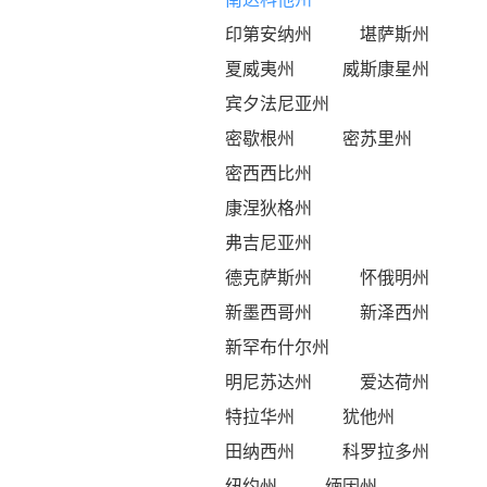
印第安纳州
堪萨斯州
夏威夷州
威斯康星州
宾夕法尼亚州
密歇根州
密苏里州
密西西比州
康涅狄格州
弗吉尼亚州
德克萨斯州
怀俄明州
新墨西哥州
新泽西州
新罕布什尔州
明尼苏达州
爱达荷州
特拉华州
犹他州
田纳西州
科罗拉多州
纽约州
缅因州