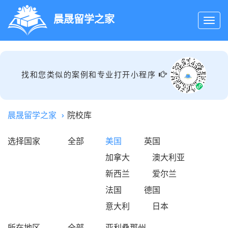
晨晟留学之家
找和您类似的案例和专业打开小程序
晨晟留学之家
院校库
选择国家
全部
美国
英国
加拿大
澳大利亚
新西兰
爱尔兰
法国
德国
意大利
日本
所在地区
全部
亚利桑那州