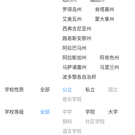
罗得岛州
肯塔基州
艾奥瓦州
蒙大拿州
西弗吉尼亚州
路易斯安那州
阿拉巴马州
阿拉斯加州
阿肯色州
马萨诸塞州
马里兰州
波多黎各自治邦
学校性质
全部
公立
私立
国立
音乐学院
学校等级
全部
中学
学院
大学
预科
社区学院
语言学校