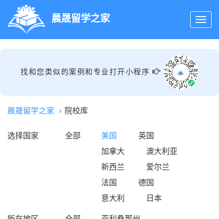
晨晟留学之家
找和您类似的案例和专业打开小程序
晨晟留学之家
院校库
选择国家
全部
美国
英国
加拿大
澳大利亚
新西兰
爱尔兰
法国
德国
意大利
日本
所在地区
全部
亚利桑那州