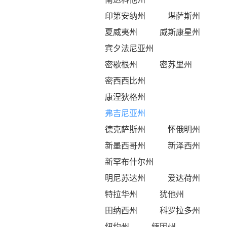
印第安纳州
堪萨斯州
夏威夷州
威斯康星州
宾夕法尼亚州
密歇根州
密苏里州
密西西比州
康涅狄格州
弗吉尼亚州
德克萨斯州
怀俄明州
新墨西哥州
新泽西州
新罕布什尔州
明尼苏达州
爱达荷州
特拉华州
犹他州
田纳西州
科罗拉多州
纽约州
缅因州