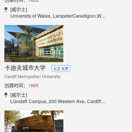
[威尔士]
University of Wales, LampeterCeredigion,Wales
卡迪夫城市大学
公立 大学
Cardiff Metropolitan University
创建时间：
1865
[威尔士]
Llandaff Campus, 200 Western Ave, Cardiff CF5 2YB