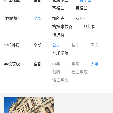
苏格兰
英格兰
详细地区
全部
加的夫
斯旺西
格拉摩根谷
登比郡
纽波特
学校性质
全部
公立
私立
国立
音乐学院
学校等级
全部
中学
学院
大学
预科
社区学院
语言学校