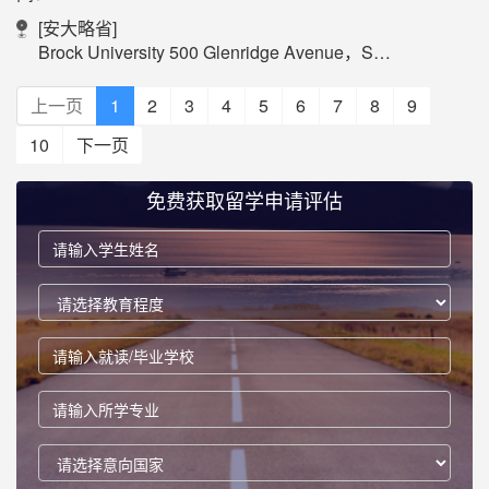
[安大略省]
Brock University 500 Glenridge Avenue，St. Catharines, Ontario,Canada L2S 3A1
上一页
1
2
3
4
5
6
7
8
9
10
下一页
免费获取留学申请评估