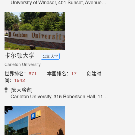
University of Windsor, 401 Sunset, AvenueWindsor, Ontario, N9B 3P4, Canada
卡尔顿大学
公立 大学
Carleton University
世界排名：
671
本国排名：
17
创建时
间：
1942
[安大略省]
Carleton University, 315 Robertson Hall, 1125 Colonel By Drive, Ottawa, ON K1S 5B6, Canada