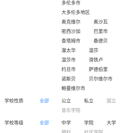
多伦多市
大多伦多地区
奥克维尔
奥沙瓦
密西沙加
巴里市
查塔姆市
桑德贝
渥太华
温莎
温莎市
滑铁卢
约旦市
萨德伯里
诺斯贝
贝尔维尔市
鲍曼维尔市
学校性质
全部
公立
私立
国立
音乐学院
学校等级
全部
中学
学院
大学
预科
社区学院