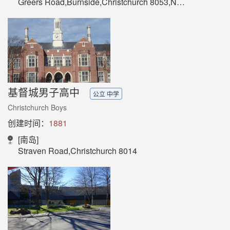
Greers Road,Burnside,Christchurch 8053,New Zealand
基督城男子高中
公立 中学
Christchurch Boys
创建时间：
1881
[南岛]
Straven Road,Christchurch 8014