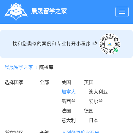
晨晟留学之家
找和您类似的案例和专业打开小程序
晨晟留学之家
院校库
选择国家
全部
美国
英国
加拿大
澳大利亚
新西兰
爱尔兰
法国
德国
意大利
日本
所在地区
全部
不列颠哥伦比亚省