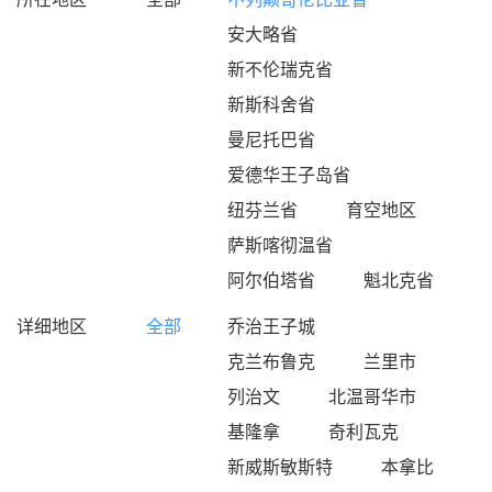
安大略省
新不伦瑞克省
新斯科舍省
曼尼托巴省
爱德华王子岛省
纽芬兰省
育空地区
萨斯喀彻温省
阿尔伯塔省
魁北克省
详细地区
全部
乔治王子城
克兰布鲁克
兰里市
列治文
北温哥华市
基隆拿
奇利瓦克
新威斯敏斯特
本拿比