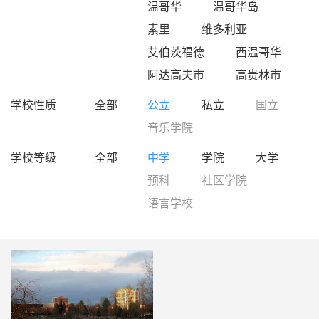
温哥华
温哥华岛
素里
维多利亚
艾伯茨福德
西温哥华
阿达高夫市
高贵林市
学校性质
全部
公立
私立
国立
音乐学院
学校等级
全部
中学
学院
大学
预科
社区学院
语言学校