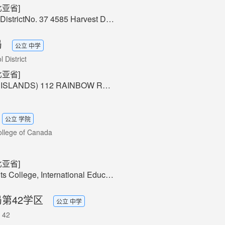
亚省]
o. 37 4585 Harvest Drive，Delta, BC V4K 5B4，Canada
局
公立 中学
 District
亚省]
12 RAINBOW ROAD, SALT SPRING ISLAND, BC V8K 2K3
公立 学院
ollege of Canada
亚省]
tional Education Department, Box 1000, Fort St. John, BC, Canada, V1J 6K1
第42学区
公立 中学
. 42