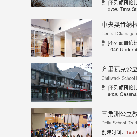
[不列颠哥伦比
2790 Tims St
中央奥肯纳
Central Okanagan 
[不列颠哥伦比
1940 Underhi
齐里瓦克公
Chilliwack School D
[不列颠哥伦比
8430 Cessna 
三角洲公立
Delta School Distri
创建时间：
1980