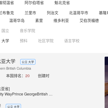
喀彻温省
阿尔伯塔省
魁北克省
兰布鲁克
兰里市
列治文
北温哥华市
基隆
温哥华岛
素里
维多利亚
艾伯茨福德
国立
音乐学院
大学
预科
社区学院
语言学校
比亚大学
公立 大学
hern British Columbia
本国排名：
20
创建时
亚省]
Prince GeorgeBritish ColumbiaCanada V2N 4Z9
学
公立 大学