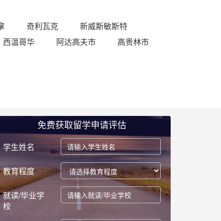
拿
奇利瓦克
新威斯敏斯特
西温哥华
阿达高夫市
高贵林市
免费获取留学申请评估
学生姓名
教育程度
就读/毕业学
校