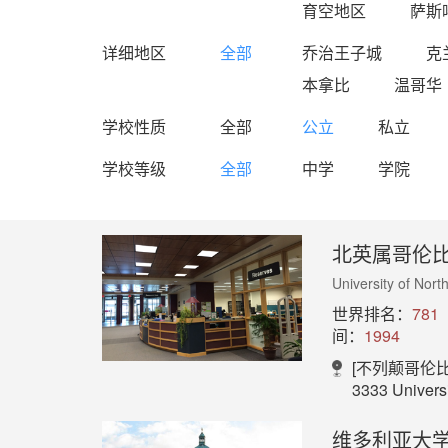
育空地区
萨斯
详细地区
全部
乔治王子城
克
本拿比
温哥华
学校性质
全部
公立
私立
学校等级
全部
中学
学院
北英属哥伦
University of Nort
世界排名：
781
间：
1994
[不列颠哥伦比
3333 University Way
维多利亚大