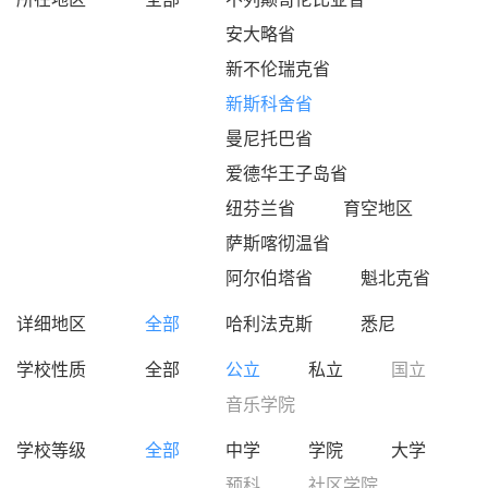
安大略省
新不伦瑞克省
新斯科舍省
曼尼托巴省
爱德华王子岛省
纽芬兰省
育空地区
萨斯喀彻温省
阿尔伯塔省
魁北克省
详细地区
全部
哈利法克斯
悉尼
学校性质
全部
公立
私立
国立
音乐学院
学校等级
全部
中学
学院
大学
预科
社区学院