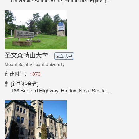
Université Sainte-Anne, Pointe-de-l'Eglise (Nouvelle-Ecosse) , Antigonish, Nova Scotia, Canada, B0W 1M0
圣文森特山大学
公立 大学
Mount Saint Vincent University
创建时间：
1873
[新斯科舍省]
166 Bedford Highway, Halifax, Nova Scotia,Canada