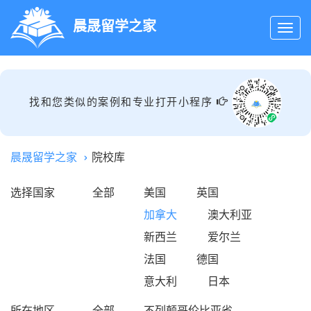
晨晟留学之家
找和您类似的案例和专业打开小程序
晨晟留学之家
院校库
选择国家
全部
美国
英国
加拿大
澳大利亚
新西兰
爱尔兰
法国
德国
意大利
日本
所在地区
全部
不列颠哥伦比亚省