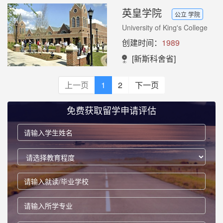
英皇学院
公立 学院
University of King's College
创建时间：
1989
[新斯科舍省]
上一页
1
2
下一页
免费获取留学申请评估