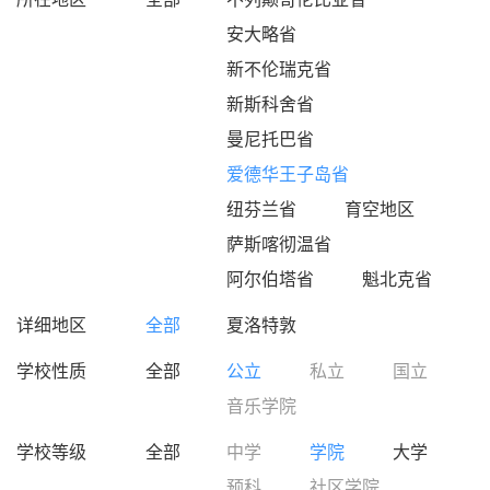
安大略省
新不伦瑞克省
新斯科舍省
曼尼托巴省
爱德华王子岛省
纽芬兰省
育空地区
萨斯喀彻温省
阿尔伯塔省
魁北克省
详细地区
全部
夏洛特敦
学校性质
全部
公立
私立
国立
音乐学院
学校等级
全部
中学
学院
大学
预科
社区学院