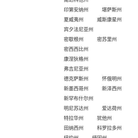
印第安纳州
堪萨斯州
夏威夷州
威斯康星州
宾夕法尼亚州
密歇根州
密苏里州
密西西比州
康涅狄格州
弗吉尼亚州
德克萨斯州
怀俄明州
新墨西哥州
新泽西州
新罕布什尔州
明尼苏达州
爱达荷州
特拉华州
犹他州
田纳西州
科罗拉多州
纽约州
缅因州