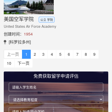
美国空军学院
公立 学院
United States Air Force Academy
创建时间：
1954
[科罗拉多州]
上一页
1
2
3
4
5
6
7
8
9
10
下一页
免费获取留学申请评估