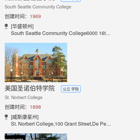
South Seattle Community College
创建时间：
1969
[华盛顿州]
South Seattle Community College6000 16th Ave SWInternational ProgramsSeattle, WA 98106-1499
美国圣诺伯特学院
公立 学院
St. Norbert College
创建时间：
1898
[威斯康星州]
St. Norbert College,100 Grant Street,De Pere,WI 54115-2099