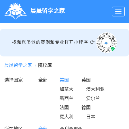
晨晟留学之家
找和您类似的案例和专业打开小程序
晨晟留学之家
院校库
选择国家
全部
美国
英国
加拿大
澳大利亚
新西兰
爱尔兰
法国
德国
意大利
日本
所在地区
全部
亚利桑那州