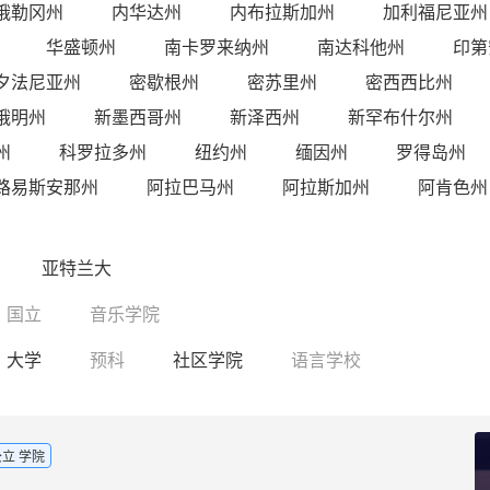
俄勒冈州
内华达州
内布拉斯加州
加利福尼亚州
华盛顿州
南卡罗来纳州
南达科他州
印第
夕法尼亚州
密歇根州
密苏里州
密西西比州
俄明州
新墨西哥州
新泽西州
新罕布什尔州
州
科罗拉多州
纽约州
缅因州
罗得岛州
路易斯安那州
阿拉巴马州
阿拉斯加州
阿肯色州
亚特兰大
国立
音乐学院
大学
预科
社区学院
语言学校
公立 学院