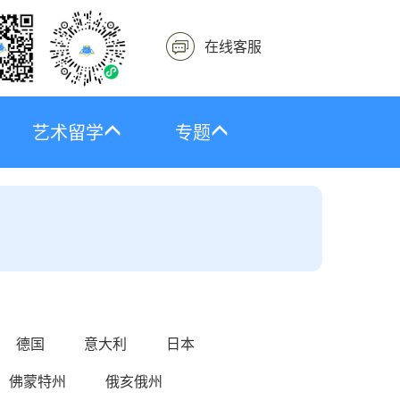
在线客服
艺术留学
专题
德国
意大利
日本
佛蒙特州
俄亥俄州