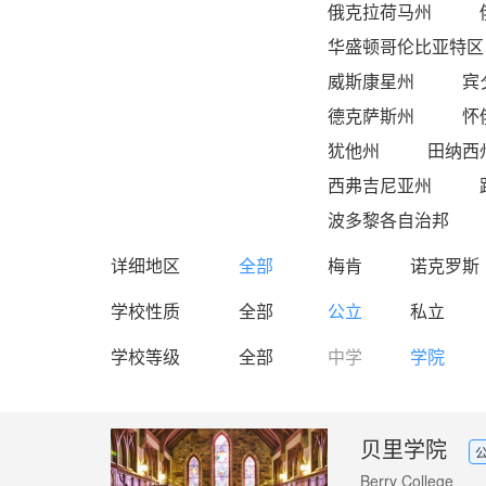
俄克拉荷马州
华盛顿哥伦比亚特区
威斯康星州
宾
德克萨斯州
怀
犹他州
田纳西
西弗吉尼亚州
波多黎各自治邦
详细地区
全部
梅肯
诺克罗斯
学校性质
全部
公立
私立
学校等级
全部
中学
学院
贝里学院
Berry College