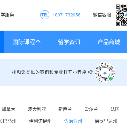
留学服务
18071732056
微信客服
国际课程
留学资讯
产品商城
找和您类似的案例和专业打开小程序
加拿大
澳大利亚
新西兰
爱尔兰
法国
拉巴马州
伊利诺伊州
佐治亚州
佛罗里达州