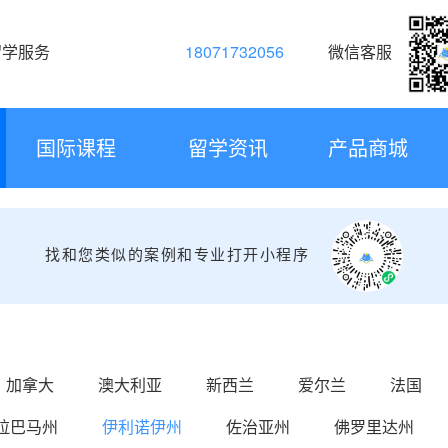
留学服务
18071732056
微信客服
国际课程
留学资讯
产品商城
找和您类似的案例和专业打开小程序
加拿大
澳大利亚
新西兰
爱尔兰
法国
拉巴马州
伊利诺伊州
佐治亚州
佛罗里达州