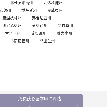
北卡罗来纳州
北达科他州
安纳州
堪萨斯州
夏威夷州
康涅狄格州
弗吉尼亚州
明尼苏达州
爱达荷州
特拉华州
肯塔基州
艾奥瓦州
蒙大拿州
马萨诸塞州
马里兰州
免费获取留学申请评估