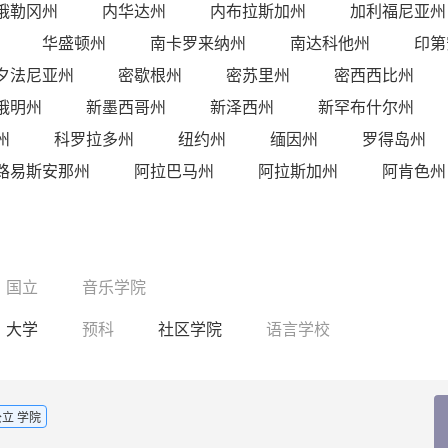
俄勒冈州
内华达州
内布拉斯加州
加利福尼亚州
华盛顿州
南卡罗来纳州
南达科他州
印第
夕法尼亚州
密歇根州
密苏里州
密西西比州
俄明州
新墨西哥州
新泽西州
新罕布什尔州
州
科罗拉多州
纽约州
缅因州
罗得岛州
路易斯安那州
阿拉巴马州
阿拉斯加州
阿肯色州
国立
音乐学院
大学
预科
社区学院
语言学校
公立 学院