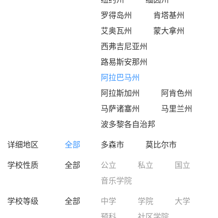
罗得岛州
肯塔基州
艾奥瓦州
蒙大拿州
西弗吉尼亚州
路易斯安那州
阿拉巴马州
阿拉斯加州
阿肯色州
马萨诸塞州
马里兰州
波多黎各自治邦
详细地区
全部
多森市
莫比尔市
学校性质
全部
公立
私立
国立
音乐学院
学校等级
全部
中学
学院
大学
预科
社区学院