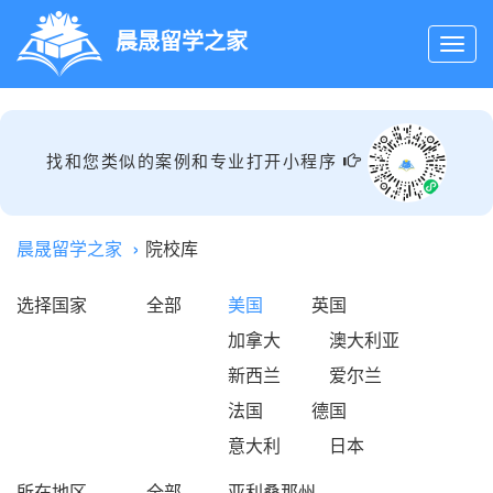
晨晟留学之家
找和您类似的案例和专业打开小程序
晨晟留学之家
院校库
选择国家
全部
美国
英国
加拿大
澳大利亚
新西兰
爱尔兰
法国
德国
意大利
日本
所在地区
全部
亚利桑那州