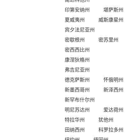
印第安纳州
堪萨斯州
夏威夷州
威斯康星州
宾夕法尼亚州
密歇根州
密苏里州
密西西比州
康涅狄格州
弗吉尼亚州
德克萨斯州
怀俄明州
新墨西哥州
新泽西州
新罕布什尔州
明尼苏达州
爱达荷州
特拉华州
犹他州
田纳西州
科罗拉多州
纽约州
缅因州