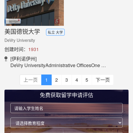
美国德锐大学
私立 大学
DeVry University
创建时间：
1931
[伊利诺伊州]
DeVry UniversityAdministrative OfficesOne Tower LaneOakbrook Terrace, IL 60181United States
上一页
1
2
3
4
5
下一页
免费获取留学申请评估