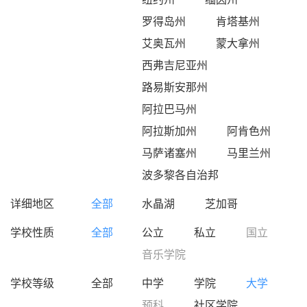
罗得岛州
肯塔基州
艾奥瓦州
蒙大拿州
西弗吉尼亚州
路易斯安那州
阿拉巴马州
阿拉斯加州
阿肯色州
马萨诸塞州
马里兰州
波多黎各自治邦
详细地区
全部
水晶湖
芝加哥
学校性质
全部
公立
私立
国立
音乐学院
学校等级
全部
中学
学院
大学
预科
社区学院