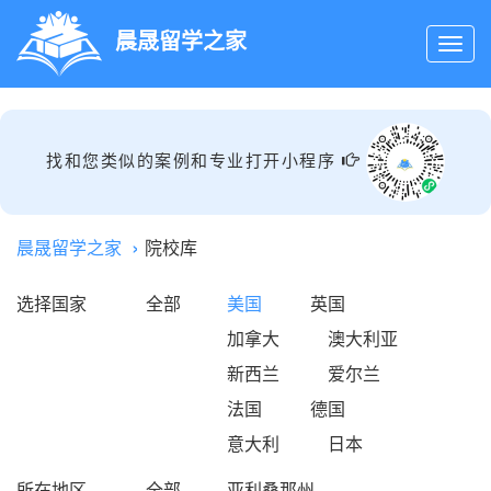
晨晟留学之家
找和您类似的案例和专业打开小程序
晨晟留学之家
院校库
选择国家
全部
美国
英国
加拿大
澳大利亚
新西兰
爱尔兰
法国
德国
意大利
日本
所在地区
全部
亚利桑那州