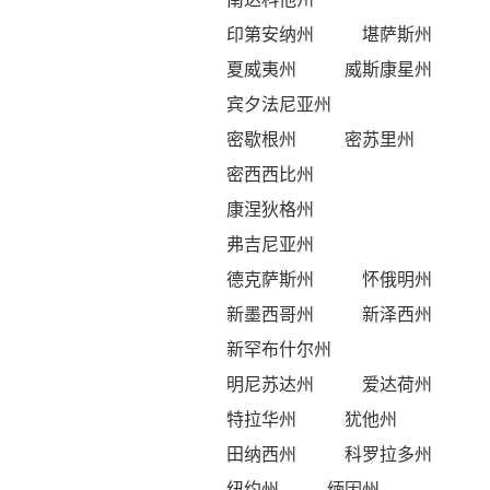
印第安纳州
堪萨斯州
夏威夷州
威斯康星州
宾夕法尼亚州
密歇根州
密苏里州
密西西比州
康涅狄格州
弗吉尼亚州
德克萨斯州
怀俄明州
新墨西哥州
新泽西州
新罕布什尔州
明尼苏达州
爱达荷州
特拉华州
犹他州
田纳西州
科罗拉多州
纽约州
缅因州