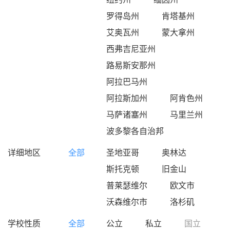
罗得岛州
肯塔基州
艾奥瓦州
蒙大拿州
西弗吉尼亚州
路易斯安那州
阿拉巴马州
阿拉斯加州
阿肯色州
马萨诸塞州
马里兰州
波多黎各自治邦
详细地区
全部
圣地亚哥
奥林达
斯托克顿
旧金山
普莱瑟维尔
欧文市
沃森维尔市
洛杉矶
学校性质
全部
公立
私立
国立