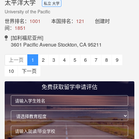
太平洋大学
私立 大学
University of the Pacific
世界排名：
1001
本国排名：
121
创建时
间：
1851
[加利福尼亚州]
3601 Pacific Avenue Stockton, CA 95211
上一页
1
2
3
4
5
6
7
8
9
10
下一页
免费获取留学申请评估