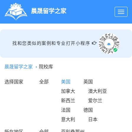
晨晟留学之家
找和您类似的案例和专业打开小程序
晨晟留学之家
院校库
选择国家
全部
美国
英国
加拿大
澳大利亚
新西兰
爱尔兰
法国
德国
意大利
日本
所在地区
全部
亚利桑那州