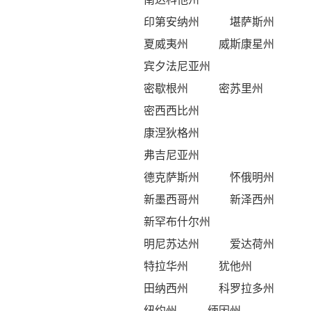
印第安纳州
堪萨斯州
夏威夷州
威斯康星州
宾夕法尼亚州
密歇根州
密苏里州
密西西比州
康涅狄格州
弗吉尼亚州
德克萨斯州
怀俄明州
新墨西哥州
新泽西州
新罕布什尔州
明尼苏达州
爱达荷州
特拉华州
犹他州
田纳西州
科罗拉多州
纽约州
缅因州