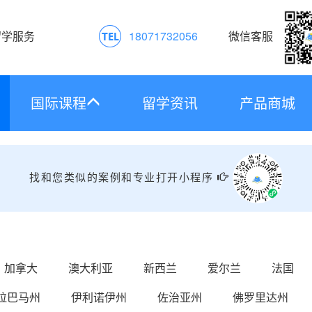
留学服务
18071732056
微信客服
国际课程
留学资讯
产品商城
找和您类似的案例和专业打开小程序
加拿大
澳大利亚
新西兰
爱尔兰
法国
拉巴马州
伊利诺伊州
佐治亚州
佛罗里达州