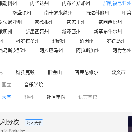
俄勒冈州
内华达州
内布拉斯加州
加利福尼亚州
华盛顿州
南卡罗来纳州
南达科他州
印第
夕法尼亚州
密歇根州
密苏里州
密西西比州
俄明州
新墨西哥州
新泽西州
新罕布什尔州
州
科罗拉多州
纽约州
缅因州
罗得岛州
路易斯安那州
阿拉巴马州
阿拉斯加州
阿肯色州
达
斯托克顿
旧金山
普莱瑟维尔
欧文市
国立
音乐学院
大学
预科
社区学院
语言学校
克利分校
公立 大学
ornia,Berkeley