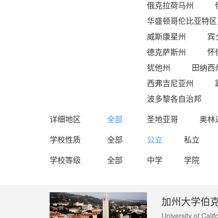
俄克拉荷马州
华盛顿哥伦比亚特区
威斯康星州
宾
德克萨斯州
怀
犹他州
田纳西
西弗吉尼亚州
波多黎各自治邦
详细地区
全部
圣地亚哥
奥林
学校性质
全部
公立
私立
学校等级
全部
中学
学院
加州大学伯
University of Calif