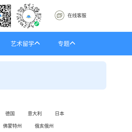
在线客服
艺术留学
专题
德国
意大利
日本
佛蒙特州
俄亥俄州