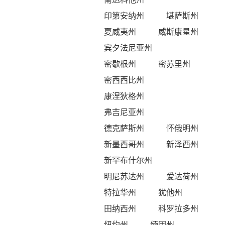
印第安纳州
堪萨斯州
夏威夷州
威斯康星州
宾夕法尼亚州
密歇根州
密苏里州
密西西比州
康涅狄格州
弗吉尼亚州
德克萨斯州
怀俄明州
新墨西哥州
新泽西州
新罕布什尔州
明尼苏达州
爱达荷州
特拉华州
犹他州
田纳西州
科罗拉多州
纽约州
缅因州