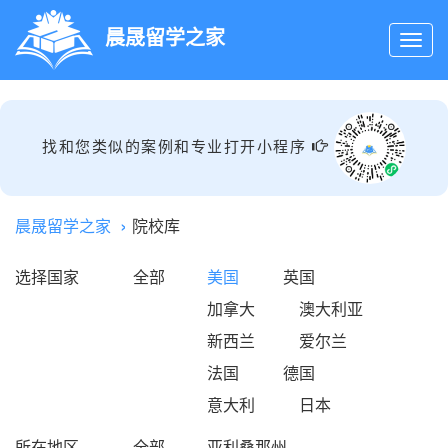
晨晟留学之家
找和您类似的案例和专业打开小程序
晨晟留学之家
院校库
选择国家
全部
美国
英国
加拿大
澳大利亚
新西兰
爱尔兰
法国
德国
意大利
日本
所在地区
全部
亚利桑那州