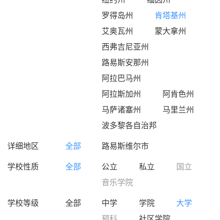
罗得岛州
肯塔基州
艾奥瓦州
蒙大拿州
西弗吉尼亚州
路易斯安那州
阿拉巴马州
阿拉斯加州
阿肯色州
马萨诸塞州
马里兰州
波多黎各自治邦
详细地区
全部
路易斯维尔市
学校性质
全部
公立
私立
国立
音乐学院
学校等级
全部
中学
学院
大学
预科
社区学院