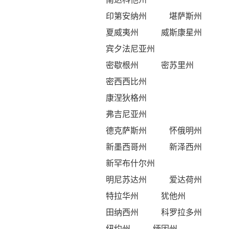
印第安纳州
堪萨斯州
夏威夷州
威斯康星州
宾夕法尼亚州
密歇根州
密苏里州
密西西比州
康涅狄格州
弗吉尼亚州
德克萨斯州
怀俄明州
新墨西哥州
新泽西州
新罕布什尔州
明尼苏达州
爱达荷州
特拉华州
犹他州
田纳西州
科罗拉多州
纽约州
缅因州