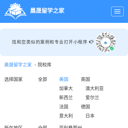
晨晟留学之家
找和您类似的案例和专业打开小程序
晨晟留学之家
院校库
选择国家
全部
美国
英国
加拿大
澳大利亚
新西兰
爱尔兰
法国
德国
意大利
日本
所在地区
全部
亚利桑那州