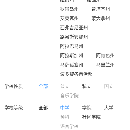
罗得岛州
肯塔基州
艾奥瓦州
蒙大拿州
西弗吉尼亚州
路易斯安那州
阿拉巴马州
阿拉斯加州
阿肯色州
马萨诸塞州
马里兰州
波多黎各自治邦
学校性质
全部
公立
私立
国立
音乐学院
学校等级
全部
中学
学院
大学
预科
社区学院
语言学校