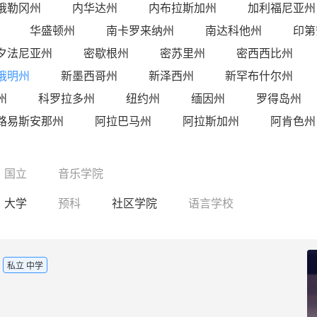
俄勒冈州
内华达州
内布拉斯加州
加利福尼亚州
华盛顿州
南卡罗来纳州
南达科他州
印第
夕法尼亚州
密歇根州
密苏里州
密西西比州
俄明州
新墨西哥州
新泽西州
新罕布什尔州
州
科罗拉多州
纽约州
缅因州
罗得岛州
路易斯安那州
阿拉巴马州
阿拉斯加州
阿肯色州
国立
音乐学院
大学
预科
社区学院
语言学校
私立 中学