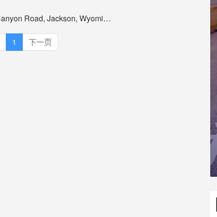
yon Road, Jackson, Wyoming 83001
1
下一页