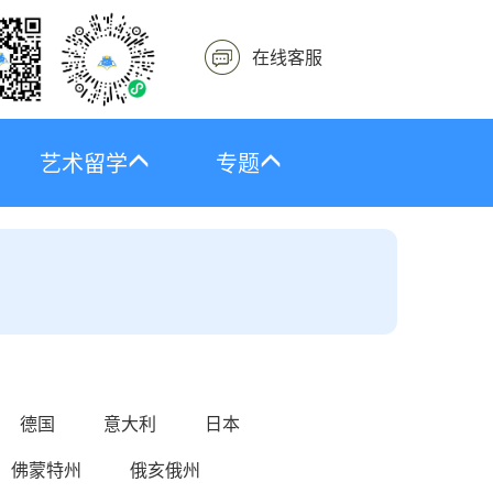
在线客服
艺术留学
专题
德国
意大利
日本
佛蒙特州
俄亥俄州