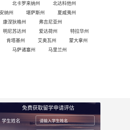
北卡罗来纳州
北达科他州
安纳州
堪萨斯州
夏威夷州
康涅狄格州
弗吉尼亚州
明尼苏达州
爱达荷州
特拉华州
肯塔基州
艾奥瓦州
蒙大拿州
马萨诸塞州
马里兰州
免费获取留学申请评估
学生姓名