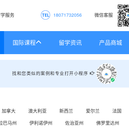
留学服务
18071732056
微信客服
国际课程
留学资讯
产品商城
找和您类似的案例和专业打开小程序
加拿大
澳大利亚
新西兰
爱尔兰
法国
拉巴马州
伊利诺伊州
佐治亚州
佛罗里达州