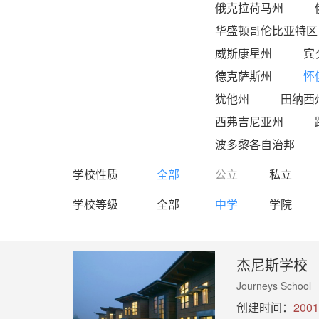
俄克拉荷马州
华盛顿哥伦比亚特区
威斯康星州
宾
德克萨斯州
怀
犹他州
田纳西
西弗吉尼亚州
波多黎各自治邦
学校性质
全部
公立
私立
学校等级
全部
中学
学院
杰尼斯学校
Journeys School
创建时间：
2001