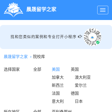
晨晟留学之家
找和您类似的案例和专业打开小程序
晨晟留学之家
院校库
选择国家
全部
美国
英国
加拿大
澳大利亚
新西兰
爱尔兰
法国
德国
意大利
日本
所在地区
全部
亚利桑那州