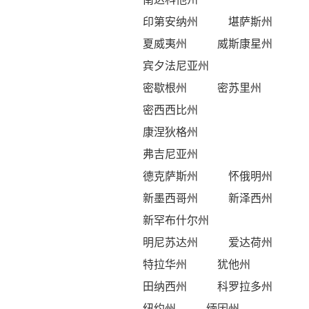
印第安纳州
堪萨斯州
夏威夷州
威斯康星州
宾夕法尼亚州
密歇根州
密苏里州
密西西比州
康涅狄格州
弗吉尼亚州
德克萨斯州
怀俄明州
新墨西哥州
新泽西州
新罕布什尔州
明尼苏达州
爱达荷州
特拉华州
犹他州
田纳西州
科罗拉多州
纽约州
缅因州