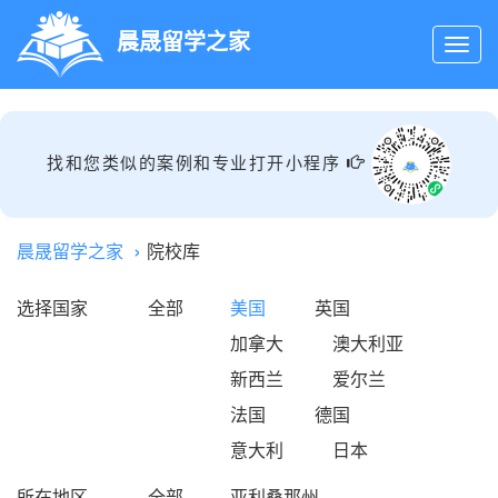
晨晟留学之家
找和您类似的案例和专业打开小程序
晨晟留学之家
院校库
选择国家
全部
美国
英国
加拿大
澳大利亚
新西兰
爱尔兰
法国
德国
意大利
日本
所在地区
全部
亚利桑那州