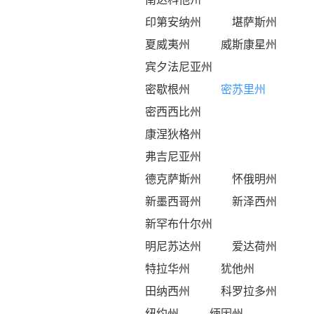
印第安纳州
堪萨斯州
夏威夷州
威斯康星州
宾夕法尼亚州
密歇根州
密苏里州
密西西比州
康涅狄格州
弗吉尼亚州
德克萨斯州
怀俄明州
新墨西哥州
新泽西州
新罕布什尔州
明尼苏达州
爱达荷州
特拉华州
犹他州
田纳西州
科罗拉多州
纽约州
缅因州