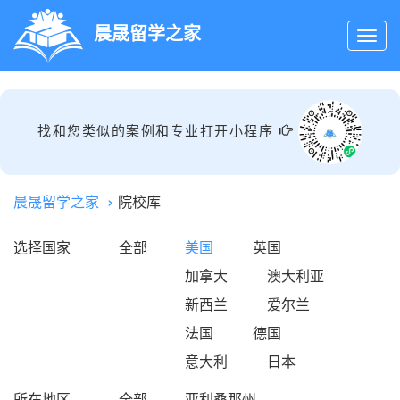
晨晟留学之家
找和您类似的案例和专业打开小程序
晨晟留学之家
院校库
选择国家
全部
美国
英国
加拿大
澳大利亚
新西兰
爱尔兰
法国
德国
意大利
日本
所在地区
全部
亚利桑那州