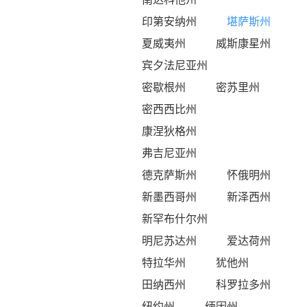
印第安纳州
堪萨斯州
夏威夷州
威斯康星州
宾夕法尼亚州
密歇根州
密苏里州
密西西比州
康涅狄格州
弗吉尼亚州
德克萨斯州
怀俄明州
新墨西哥州
新泽西州
新罕布什尔州
明尼苏达州
爱达荷州
特拉华州
犹他州
田纳西州
科罗拉多州
纽约州
缅因州