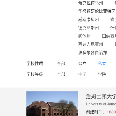
俄克拉荷马州
华盛顿哥伦比亚特区
威斯康星州
宾
德克萨斯州
怀
犹他州
田纳西
西弗吉尼亚州
波多黎各自治邦
学校性质
全部
公立
私立
学校等级
全部
中学
学院
詹姆士顿大
University of Jam
创建时间：
1883