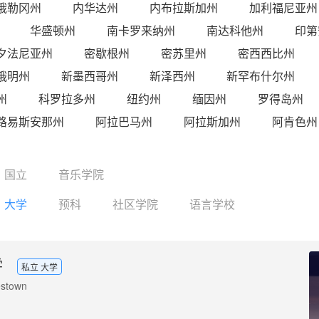
俄勒冈州
内华达州
内布拉斯加州
加利福尼亚州
华盛顿州
南卡罗来纳州
南达科他州
印第
夕法尼亚州
密歇根州
密苏里州
密西西比州
俄明州
新墨西哥州
新泽西州
新罕布什尔州
州
科罗拉多州
纽约州
缅因州
罗得岛州
路易斯安那州
阿拉巴马州
阿拉斯加州
阿肯色州
国立
音乐学院
大学
预科
社区学院
语言学校
学
私立 大学
estown