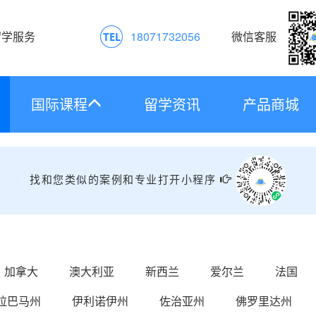
留学服务
18071732056
微信客服
国际课程
留学资讯
产品商城
找和您类似的案例和专业打开小程序
加拿大
澳大利亚
新西兰
爱尔兰
法国
拉巴马州
伊利诺伊州
佐治亚州
佛罗里达州