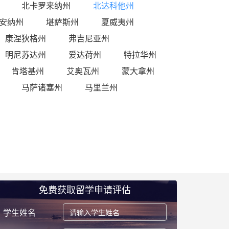
北卡罗来纳州
北达科他州
安纳州
堪萨斯州
夏威夷州
康涅狄格州
弗吉尼亚州
明尼苏达州
爱达荷州
特拉华州
肯塔基州
艾奥瓦州
蒙大拿州
马萨诸塞州
马里兰州
免费获取留学申请评估
学生姓名