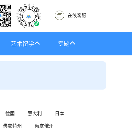
在线客服
艺术留学
专题
德国
意大利
日本
佛蒙特州
俄亥俄州