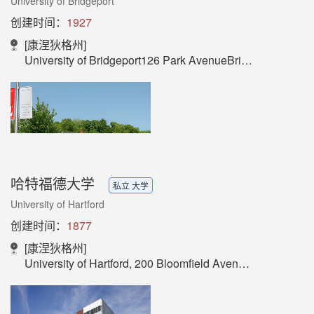
University of Bridgeport
创建时间：
1927
[康涅狄格州]
University of Bridgeport126 Park AvenueBridgeport, CT 06604USA
哈特福德大学
私立 大学
University of Hartford
创建时间：
1877
[康涅狄格州]
University of Hartford, 200 Bloomfield Avenue, West Hartford, CT 06117