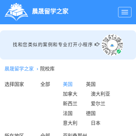
晨晟留学之家
找和您类似的案例和专业打开小程序
晨晟留学之家
院校库
选择国家
全部
美国
英国
加拿大
澳大利亚
新西兰
爱尔兰
法国
德国
意大利
日本
所在地区
全部
亚利桑那州