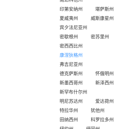
印第安纳州
堪萨斯州
夏威夷州
威斯康星州
宾夕法尼亚州
密歇根州
密苏里州
密西西比州
康涅狄格州
弗吉尼亚州
德克萨斯州
怀俄明州
新墨西哥州
新泽西州
新罕布什尔州
明尼苏达州
爱达荷州
特拉华州
犹他州
田纳西州
科罗拉多州
纽约州
缅因州