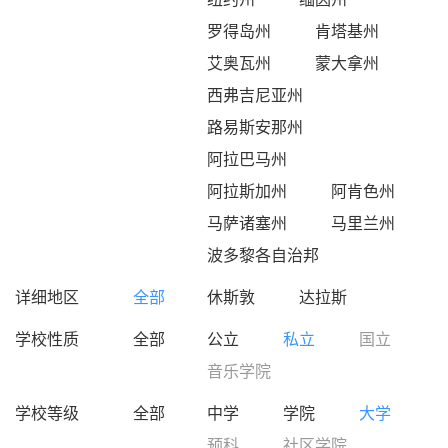
罗得岛州
肯塔基州
艾奥瓦州
蒙大拿州
西弗吉尼亚州
路易斯安那州
阿拉巴马州
阿拉斯加州
阿肯色州
马萨诸塞州
马里兰州
波多黎各自治邦
详细地区
全部
休斯敦
达拉斯
学校性质
全部
公立
私立
国立
音乐学院
学校等级
全部
中学
学院
大学
预科
社区学院