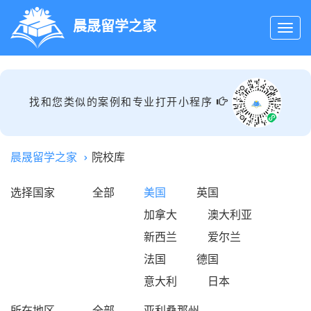
晨晟留学之家
找和您类似的案例和专业打开小程序
晨晟留学之家
院校库
选择国家
全部
美国
英国
加拿大
澳大利亚
新西兰
爱尔兰
法国
德国
意大利
日本
所在地区
全部
亚利桑那州