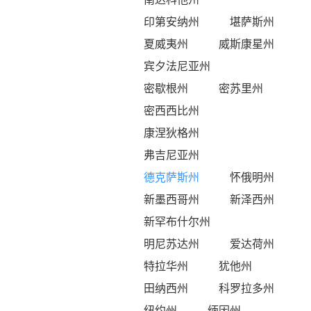
印第安纳州
堪萨斯州
夏威夷州
威斯康星州
宾夕法尼亚州
密歇根州
密苏里州
密西西比州
康涅狄格州
弗吉尼亚州
德克萨斯州
怀俄明州
新墨西哥州
新泽西州
新罕布什尔州
明尼苏达州
爱达荷州
特拉华州
犹他州
田纳西州
科罗拉多州
纽约州
缅因州