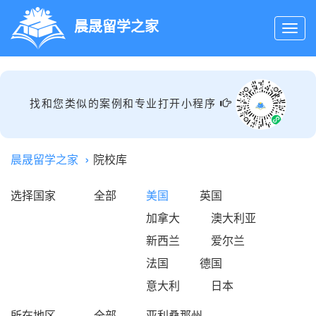
晨晟留学之家
找和您类似的案例和专业打开小程序
晨晟留学之家
院校库
选择国家
全部
美国
英国
加拿大
澳大利亚
新西兰
爱尔兰
法国
德国
意大利
日本
所在地区
全部
亚利桑那州