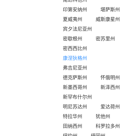
印第安纳州
堪萨斯州
夏威夷州
威斯康星州
宾夕法尼亚州
密歇根州
密苏里州
密西西比州
康涅狄格州
弗吉尼亚州
德克萨斯州
怀俄明州
新墨西哥州
新泽西州
新罕布什尔州
明尼苏达州
爱达荷州
特拉华州
犹他州
田纳西州
科罗拉多州
纽约州
缅因州