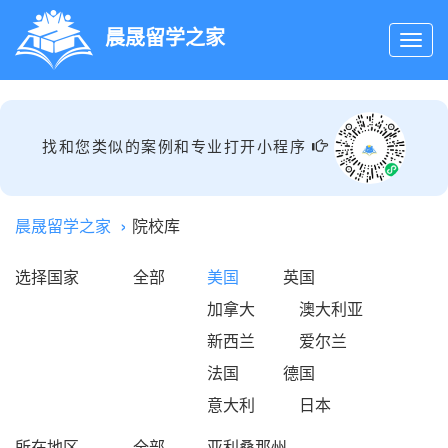
晨晟留学之家
找和您类似的案例和专业打开小程序
晨晟留学之家
院校库
选择国家
全部
美国
英国
加拿大
澳大利亚
新西兰
爱尔兰
法国
德国
意大利
日本
所在地区
全部
亚利桑那州