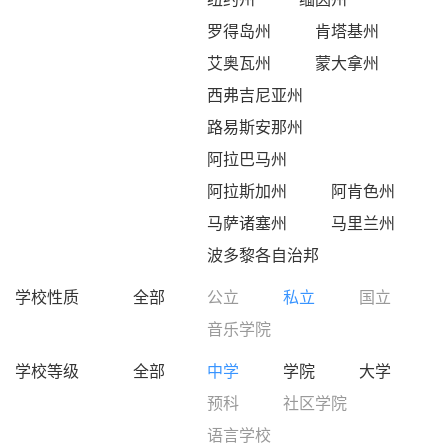
罗得岛州
肯塔基州
艾奥瓦州
蒙大拿州
西弗吉尼亚州
路易斯安那州
阿拉巴马州
阿拉斯加州
阿肯色州
马萨诸塞州
马里兰州
波多黎各自治邦
学校性质
全部
公立
私立
国立
音乐学院
学校等级
全部
中学
学院
大学
预科
社区学院
语言学校