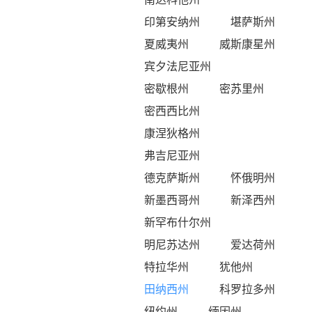
印第安纳州
堪萨斯州
夏威夷州
威斯康星州
宾夕法尼亚州
密歇根州
密苏里州
密西西比州
康涅狄格州
弗吉尼亚州
德克萨斯州
怀俄明州
新墨西哥州
新泽西州
新罕布什尔州
明尼苏达州
爱达荷州
特拉华州
犹他州
田纳西州
科罗拉多州
纽约州
缅因州