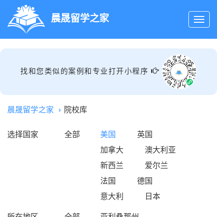
晨晟留学之家
找和您类似的案例和专业打开小程序
晨晟留学之家
院校库
选择国家
全部
美国
英国
加拿大
澳大利亚
新西兰
爱尔兰
法国
德国
意大利
日本
所在地区
全部
亚利桑那州