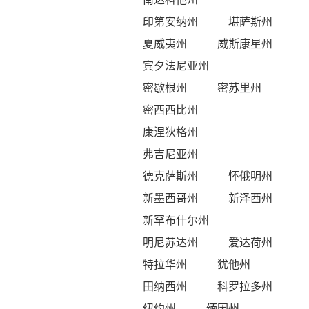
印第安纳州
堪萨斯州
夏威夷州
威斯康星州
宾夕法尼亚州
密歇根州
密苏里州
密西西比州
康涅狄格州
弗吉尼亚州
德克萨斯州
怀俄明州
新墨西哥州
新泽西州
新罕布什尔州
明尼苏达州
爱达荷州
特拉华州
犹他州
田纳西州
科罗拉多州
纽约州
缅因州