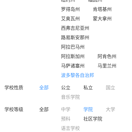
罗得岛州
肯塔基州
艾奥瓦州
蒙大拿州
西弗吉尼亚州
路易斯安那州
阿拉巴马州
阿拉斯加州
阿肯色州
马萨诸塞州
马里兰州
波多黎各自治邦
学校性质
全部
公立
私立
国立
音乐学院
学校等级
全部
中学
学院
大学
预科
社区学院
语言学校