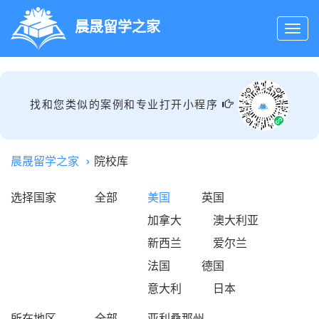
晨晟留学之家
找和您类似的案例和专业打开小程序
晨晟留学之家
院校库
选择国家
全部
美国
英国
加拿大
澳大利亚
新西兰
爱尔兰
法国
德国
意大利
日本
所在地区
全部
亚利桑那州