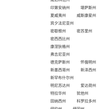
印第安纳州
堪萨斯州
夏威夷州
威斯康星州
宾夕法尼亚州
密歇根州
密苏里州
密西西比州
康涅狄格州
弗吉尼亚州
德克萨斯州
怀俄明州
新墨西哥州
新泽西州
新罕布什尔州
明尼苏达州
爱达荷州
特拉华州
犹他州
田纳西州
科罗拉多州
纽约州
缅因州