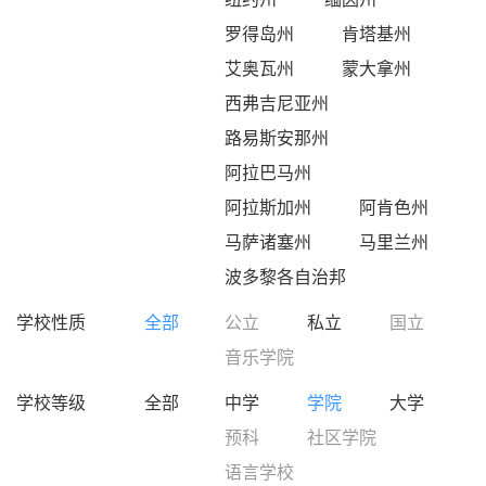
罗得岛州
肯塔基州
艾奥瓦州
蒙大拿州
西弗吉尼亚州
路易斯安那州
阿拉巴马州
阿拉斯加州
阿肯色州
马萨诸塞州
马里兰州
波多黎各自治邦
学校性质
全部
公立
私立
国立
音乐学院
学校等级
全部
中学
学院
大学
预科
社区学院
语言学校