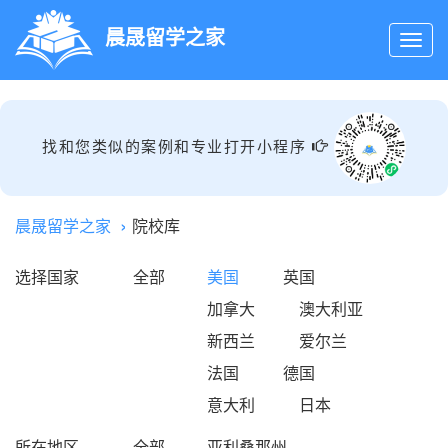
晨晟留学之家
找和您类似的案例和专业打开小程序
晨晟留学之家
院校库
选择国家
全部
美国
英国
加拿大
澳大利亚
新西兰
爱尔兰
法国
德国
意大利
日本
所在地区
全部
亚利桑那州