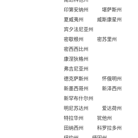
印第安纳州
堪萨斯州
夏威夷州
威斯康星州
宾夕法尼亚州
密歇根州
密苏里州
密西西比州
康涅狄格州
弗吉尼亚州
德克萨斯州
怀俄明州
新墨西哥州
新泽西州
新罕布什尔州
明尼苏达州
爱达荷州
特拉华州
犹他州
田纳西州
科罗拉多州
纽约州
缅因州