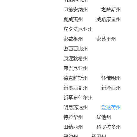
印第安纳州
堪萨斯州
夏威夷州
威斯康星州
宾夕法尼亚州
密歇根州
密苏里州
密西西比州
康涅狄格州
弗吉尼亚州
德克萨斯州
怀俄明州
新墨西哥州
新泽西州
新罕布什尔州
明尼苏达州
爱达荷州
特拉华州
犹他州
田纳西州
科罗拉多州
纽约州
缅因州