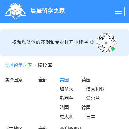
晨晟留学之家
找和您类似的案例和专业打开小程序
晨晟留学之家
院校库
选择国家
全部
美国
英国
加拿大
澳大利亚
新西兰
爱尔兰
法国
德国
意大利
日本
所在地区
全部
亚利桑那州