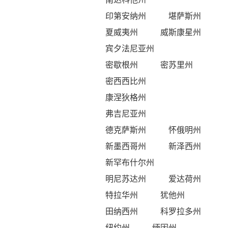
印第安纳州
堪萨斯州
夏威夷州
威斯康星州
宾夕法尼亚州
密歇根州
密苏里州
密西西比州
康涅狄格州
弗吉尼亚州
德克萨斯州
怀俄明州
新墨西哥州
新泽西州
新罕布什尔州
明尼苏达州
爱达荷州
特拉华州
犹他州
田纳西州
科罗拉多州
纽约州
缅因州