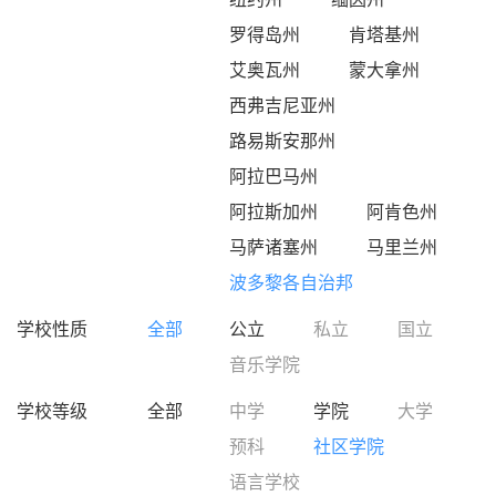
罗得岛州
肯塔基州
艾奥瓦州
蒙大拿州
西弗吉尼亚州
路易斯安那州
阿拉巴马州
阿拉斯加州
阿肯色州
马萨诸塞州
马里兰州
波多黎各自治邦
学校性质
全部
公立
私立
国立
音乐学院
学校等级
全部
中学
学院
大学
预科
社区学院
语言学校