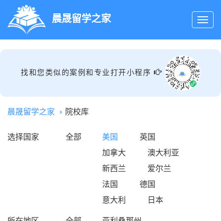
晨晟留学之家
找和您类似的案例和专业打开小程序
晨晟留学之家
院校库
选择国家
全部
美国
英国
加拿大
澳大利亚
新西兰
爱尔兰
法国
德国
意大利
日本
所在地区
全部
亚利桑那州