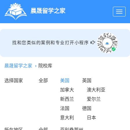
晨晟留学之家
找和您类似的案例和专业打开小程序
晨晟留学之家
院校库
选择国家
全部
美国
英国
加拿大
澳大利亚
新西兰
爱尔兰
法国
德国
意大利
日本
所在地区
全部
亚利桑那州