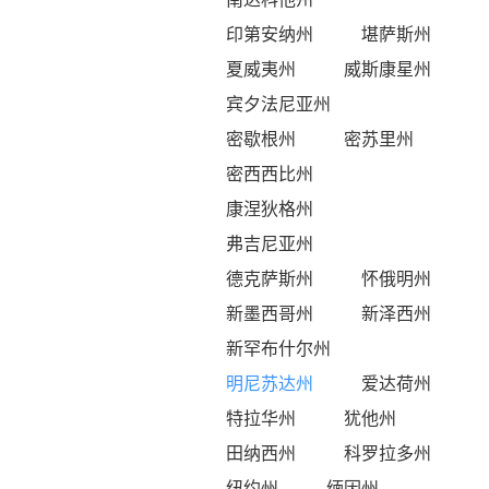
印第安纳州
堪萨斯州
夏威夷州
威斯康星州
宾夕法尼亚州
密歇根州
密苏里州
密西西比州
康涅狄格州
弗吉尼亚州
德克萨斯州
怀俄明州
新墨西哥州
新泽西州
新罕布什尔州
明尼苏达州
爱达荷州
特拉华州
犹他州
田纳西州
科罗拉多州
纽约州
缅因州