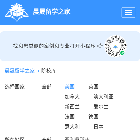
晨晟留学之家
找和您类似的案例和专业打开小程序
晨晟留学之家
院校库
选择国家
全部
美国
英国
加拿大
澳大利亚
新西兰
爱尔兰
法国
德国
意大利
日本
所在地区
全部
亚利桑那州