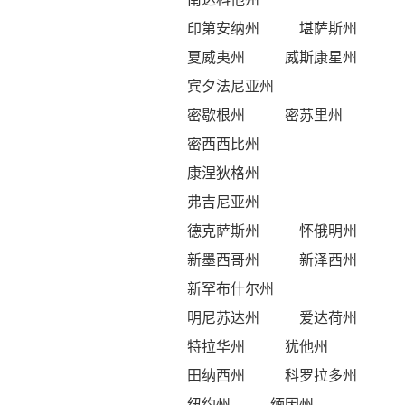
印第安纳州
堪萨斯州
夏威夷州
威斯康星州
宾夕法尼亚州
密歇根州
密苏里州
密西西比州
康涅狄格州
弗吉尼亚州
德克萨斯州
怀俄明州
新墨西哥州
新泽西州
新罕布什尔州
明尼苏达州
爱达荷州
特拉华州
犹他州
田纳西州
科罗拉多州
纽约州
缅因州