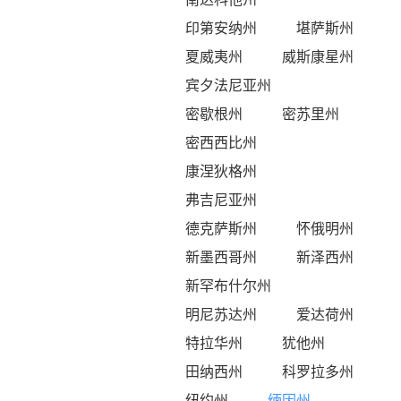
印第安纳州
堪萨斯州
夏威夷州
威斯康星州
宾夕法尼亚州
密歇根州
密苏里州
密西西比州
康涅狄格州
弗吉尼亚州
德克萨斯州
怀俄明州
新墨西哥州
新泽西州
新罕布什尔州
明尼苏达州
爱达荷州
特拉华州
犹他州
田纳西州
科罗拉多州
纽约州
缅因州