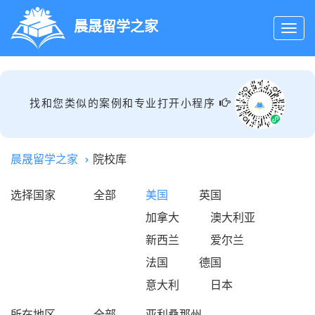
晨晟留学之家
找和您类似的案例和专业打开小程序
晨晟留学之家
院校库
选择国家
全部
美国
英国
加拿大
澳大利亚
新西兰
爱尔兰
法国
德国
意大利
日本
所在地区
全部
亚利桑那州