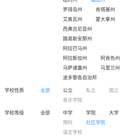
罗得岛州
肯塔基州
艾奥瓦州
蒙大拿州
西弗吉尼亚州
路易斯安那州
阿拉巴马州
阿拉斯加州
阿肯色州
马萨诸塞州
马里兰州
波多黎各自治邦
学校性质
全部
公立
私立
国立
音乐学院
学校等级
全部
中学
学院
大学
预科
社区学院
语言学校